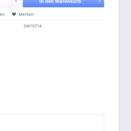
In den
Warenkorb
hen
Merken
SW10714