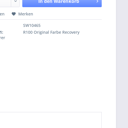
In den
Warenkorb
hen
Merken
SW10465
1:
R100 Original Farbe Recovery
rer