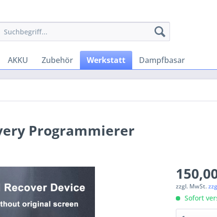
AKKU
Zubehör
Werkstatt
Dampfbasar
overy Programmierer
150,00
zzgl. MwSt.
zz
Sofort ver