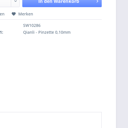
In den
Warenkorb
hen
Merken
SW10286
1:
Qianli - Pinzette 0,10mm