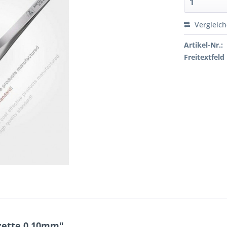
Vergleic
Artikel-Nr.:
Freitextfeld 
nzette 0,10mm"