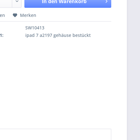
In den
Warenkorb
hen
Merken
SW10413
1:
ipad 7 a2197 gehäuse bestückt